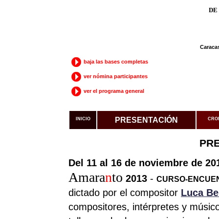
DE
Caracas
baja las bases completas
ver nómina participantes
ver el programa general
PRESENTACIÓN
INICIO
CRO
PR
Del 11 al 16 de noviembre de 20
Amara
n
to
2013
-
CURSO-ENCUEN
dictado por el compositor
Luca Be
compositores, intérpretes y músico