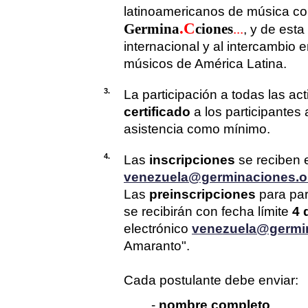
latinoamericanos de música c
.C
Germina
ciones
...
, y de esta
internacional y al intercambio e
músicos de América Latina.
3.
La participación a todas las ac
certificado
a los participantes
asistencia como mínimo.
4.
Las
inscripciones
se reciben e
venezuela@germinaciones.o
Las
preinscripciones
para par
se recibirán con fecha límite
4 
electrónico
venezuela@germi
Amaranto".
Cada postulante debe enviar:
-
nombre completo