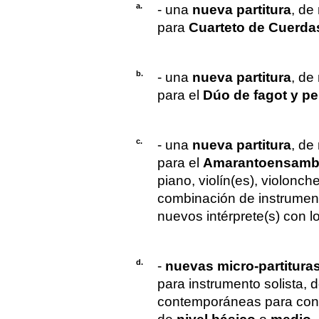
a.
- una
nueva partitura
, de
para
Cuarteto de Cuerda
b.
- una
nueva partitura
, de
para el
Dúo de fagot y p
c.
- una
nueva partitura
, de
para el
Amarantoensamb
piano, violín(es), violonch
combinación de instrumento
nuevos intérprete(s) con l
d.
-
nuevas micro-partitura
para instrumento solista, 
contemporáneas para contri