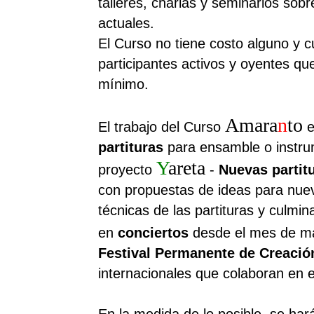
talleres, charlas y seminarios sob
actuales.
El Curso no tiene costo alguno y 
participantes activos y oyentes q
mínimo.
Amara
n
to
El trabajo del Curso
e
partituras
para ensamble o instrum
Y
areta
proyecto
-
Nuevas partit
con propuestas de ideas para nuev
técnicas de las partituras y culmi
en
conciertos
desde el mes de ma
Festival Permanente de Creació
internacionales que colaboran en e