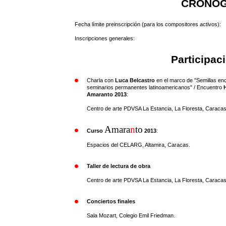
CRONOG
Fecha límite preinscripción (para los compositores activos):
Inscripciones generales:
Participaci
Charla con
Luca Belcastro
en el marco de "Semillas en
seminarios permanentes latinoamericanos" / Encuentro
Amaranto 2013
:
Centro de arte PDVSA La Estancia, La Floresta, Caracas
Amara
n
to
Curso
2013
:
Espacios del CELARG, Altamira, Caracas.
Taller de lectura de obra
Centro de arte PDVSA La Estancia, La Floresta, Caracas
Conciertos finales
Sala Mozart, Colegio Emil Friedman.