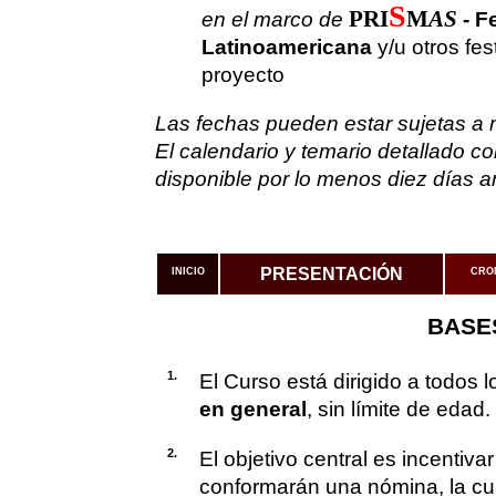
S
PRI
M
AS
en el marco de
- F
Latinoamericana
y/u otros fes
proyecto
Las fechas pueden estar sujetas a 
El calendario y temario detallado c
disponible por lo menos diez días an
PRESENTACIÓN
INICIO
CRO
BASE
1.
El Curso está dirigido a todos 
en general
, sin límite de edad.
2.
El objetivo central es incentiv
conformarán una nómina, la cual