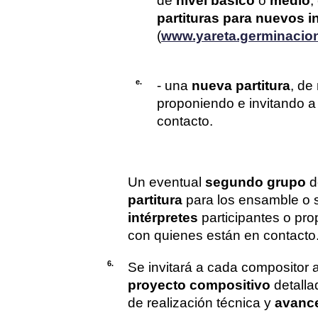
de
nivel básico
o
medio
,
partituras para nuevos i
(
www.yareta.germinacio
e.
- una
nueva partitura
, de
proponiendo e invitando a 
contacto.
Un eventual
segundo grupo
d
partitura
para los ensamble o s
intérpretes
participantes o prop
con quienes están en contacto
6.
Se invitará a cada compositor a
proyecto compositivo
detall
de realización técnica y
avanc