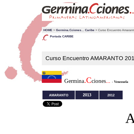
HOME
>
Germina.Cciones... Caribe
> Curso Encuentro Amarant
Portada CARIBE
Curso Encuentro AMARANTO 20
.C
Germina
ciones
...
-
Venezuela
2013
AMARANTO
2012
A